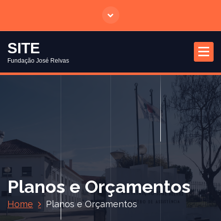
S
a
l
t
SITE
a
Fundação José Relvas
r
p
a
r
a
o
c
o
n
t
Planos e Orçamentos
e
ú
Home
Planos e Orçamentos
d
o