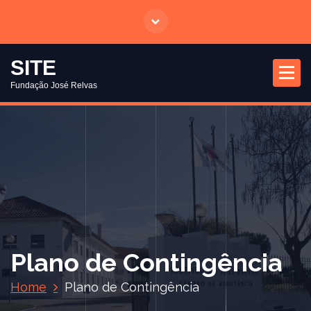
S
a
l
t
SITE
a
Fundação José Relvas
r
p
a
r
a
o
c
o
n
t
Plano de Contingência
e
ú
Home
Plano de Contingência
d
o