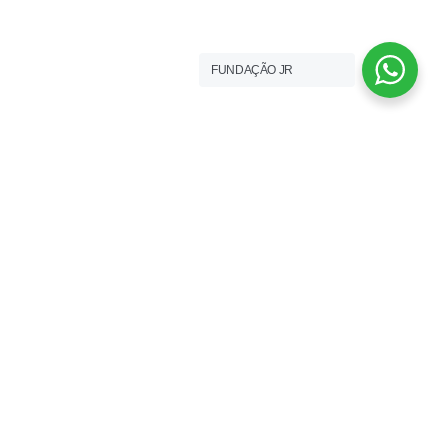
FUNDAÇÃO JR
FUNDAÇÃO JR
Fundação José Relvas
Quinta dos Patudos
2091 - 901 - Alpiarça
N. Telefone (+351) 243 558 516
(Chamada p/ rede fixa Nacional)
geral@fundacaojoserelvas.pt
os