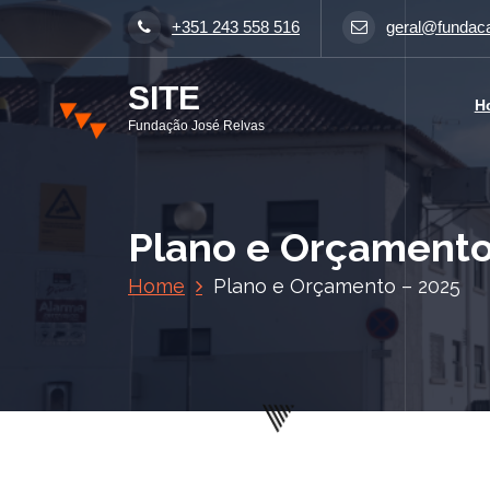
S
+351 243 558 516
geral@fundaca
a
l
SITE
t
H
a
Fundação José Relvas
r
p
a
r
Plano e Orçamento
a
o
Home
Plano e Orçamento – 2025
c
o
n
t
e
ú
d
o