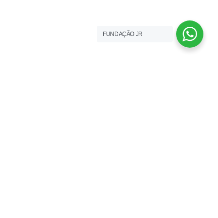
FUNDAÇÃO JR
FUNDAÇÃO JR
Fundação José Relvas
Quinta dos Patudos
2091 - 901 - Alpiarça
N. Telefone (+351) 243 558 516