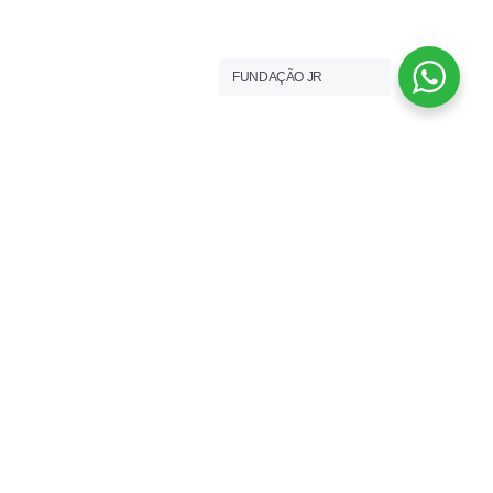
FUNDAÇÃO JR
FUNDAÇÃO JR
Fundação José Relvas
Quinta dos Patudos
2091 - 901 - Alpiarça
N. Telefone (+351) 243 558 516
(Chamada p/ rede fixa Nacional)
geral@fundacaojoserelvas.pt
os