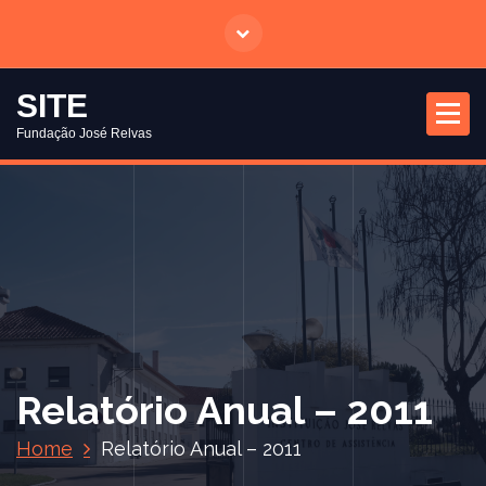
S
a
l
t
SITE
a
Fundação José Relvas
r
p
a
r
a
o
c
o
n
t
Relatório Anual – 2011
e
ú
Home
Relatório Anual – 2011
d
o