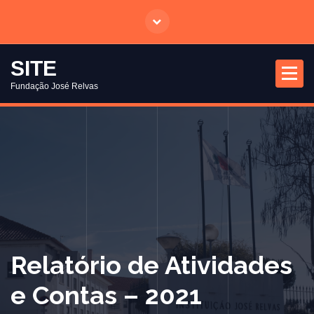
S
a
l
t
SITE
a
Fundação José Relvas
r
p
a
r
a
o
c
o
n
t
Relatório de Atividades
e
ú
e Contas – 2021
d
o