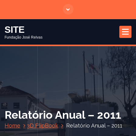
S
a
l
t
SITE
a
Fundação José Relvas
r
p
a
r
a
o
c
o
n
t
Relatório Anual – 2011
e
ú
Home
3D FlipBook
Relatório Anual – 2011
d
o