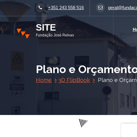
S
+351 243 558 516
geral@fundaca
a
l
SITE
t
H
a
Fundação José Relvas
r
p
a
r
Plano e Orçamento
a
o
Home
3D FlipBook
Plano e Orçam
c
o
n
t
e
ú
d
o