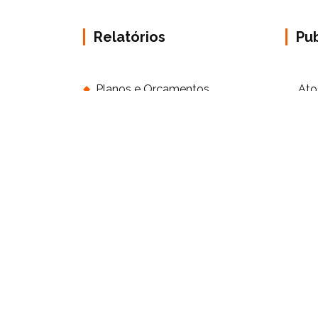
Relatórios
Pu
Planos e Orçamentos
Ato
Ins
Relatório de Atividades e
Contas
Apo
Órg
Rec
Fin
Ada