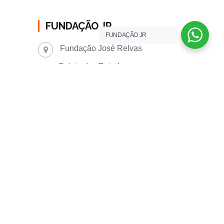
FUNDAÇÃO JR
FUNDAÇÃO JR
Fundação José Relvas
Quinta dos Patudos
2091 - 901 - Alpiarça
N. Telefone (+351) 243 558 516
(Chamada p/ rede fixa Nacional)
geral@fundacaojoserelvas.pt
os