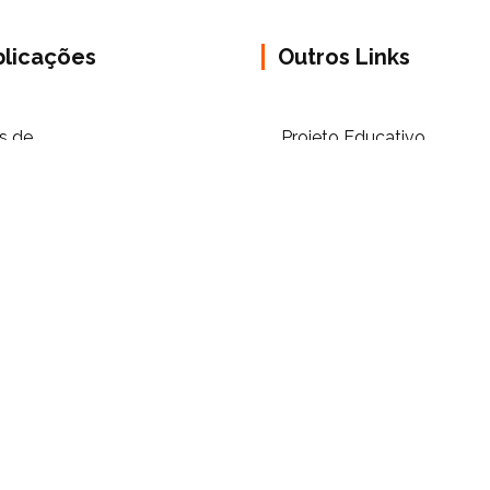
blicações
Outros Links
s de
Projeto Educativo
tituição/Reconhecimento
(21/24/27)
ios Financeiros
Regulamentos Internos
ãos Socias / Estatutos
RGPD
ursos Humanos
RGPD – Recursos Human
anciamento Público
PT2020
ptar Social+ /Reforço