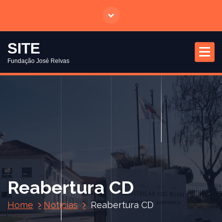
S
a
l
t
SITE
a
Fundação José Relvas
r
p
a
r
a
o
c
o
n
t
Reabertura CD
e
ú
Home
Notícias
Reabertura CD
d
o